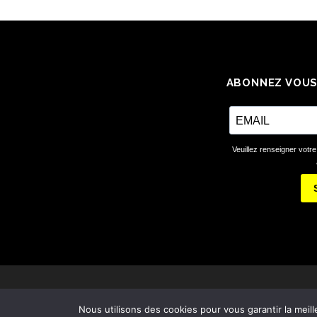
v
i
g
a
ABONNEZ VOUS
t
i
Veuillez renseigner votre
o
n
d
e
s
a
Nous utilisons des cookies pour vous garantir la meill