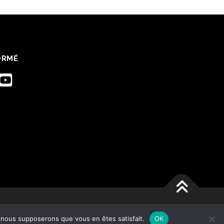
ORMÉ
e, nous supposerons que vous en êtes satisfait.
OK