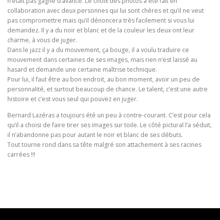
n’était pas gagné d’avance. Le choix des photos a été fait en
collaboration avec deux personnes qui lui sont chères et qu’il ne veut
pas compromettre mais qu’il dénoncera très facilement si vous lui
demandez. Il y a du noir et blanc et de la couleur les deux ont leur
charme, à vous de juger.
Dans le jazz il y a du mouvement, ça bouge, il a voulu traduire ce
mouvement dans certaines de ses images, mais rien n’est laissé au
hasard et demande une certaine maîtrise technique.
Pour lui, il faut être au bon endroit, au bon moment, avoir un peu de
personnalité, et surtout beaucoup de chance. Le talent, c’est une autre
histoire et c’est vous seul qui pouvez en juger.
Bernard Lazéras a toujours été un peu à contre-courant. C’est pour cela
qu’il a choisi de faire tirer ses images sur toile. Le côté pictural l’a séduit,
il n’abandonne pas pour autant le noir et blanc de ses débuts.
Tout tourne rond dans sa tête malgré son attachement à ses racines
carrées !!!