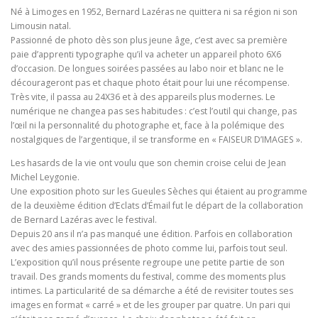
Né à Limoges en 1952, Bernard Lazéras ne quittera ni sa région ni son
Limousin natal.
Passionné de photo dès son plus jeune âge, c’est avec sa première
paie d’apprenti typographe qu’il va acheter un appareil photo 6X6
d’occasion. De longues soirées passées au labo noir et blanc ne le
décourageront pas et chaque photo était pour lui une récompense.
Très vite, il passa au 24X36 et à des appareils plus modernes. Le
numérique ne changea pas ses habitudes : c’est l’outil qui change, pas
l’œil ni la personnalité du photographe et, face à la polémique des
nostalgiques de l’argentique, il se transforme en « FAISEUR D’IMAGES ».
Les hasards de la vie ont voulu que son chemin croise celui de Jean
Michel Leygonie.
Une exposition photo sur les Gueules Sèches qui étaient au programme
de la deuxième édition d’Eclats d’Émail fut le départ de la collaboration
de Bernard Lazéras avec le festival.
Depuis 20 ans il n’a pas manqué une édition. Parfois en collaboration
avec des amies passionnées de photo comme lui, parfois tout seul.
L’exposition qu’il nous présente regroupe une petite partie de son
travail. Des grands moments du festival, comme des moments plus
intimes. La particularité de sa démarche a été de revisiter toutes ses
images en format « carré » et de les grouper par quatre. Un pari qui