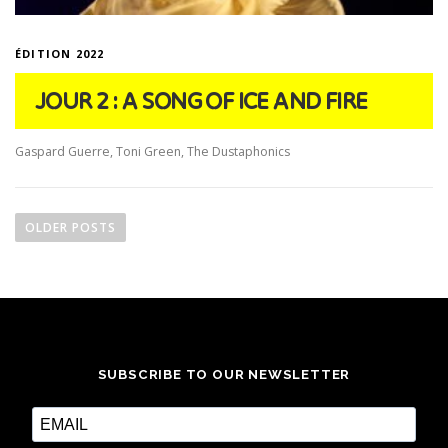
ÉDITION 2022
JOUR 2 : A SONG OF ICE AND FIRE
Gaspard Guerre, Toni Green, The Dustaphonics
P
o
OLDER POSTS
s
t
s
n
a
SUBSCRIBE TO OUR NEWSLETTER
v
i
g