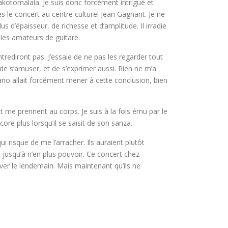
akotomalala. Je suis donc forcément intrigué et
s le concert au centre culturel Jean Gagnant. Je ne
s d’épaisseur, de richesse et d’amplitude. Il irradie
 les amateurs de guitare.
trediront pas. J’essaie de ne pas les regarder tout
de s’amuser, et de s’exprimer aussi. Rien ne m’a
o allait forcément mener à cette conclusion, bien
nt me prennent au corps. Je suis à la fois ému par le
ore plus lorsqu’il se saisit de son sanza.
 risque de me l’arracher. Ils auraient plutôt
e jusqu’à n’en plus pouvoir. Ce concert chez
ver le lendemain. Mais maintenant qu’ils ne