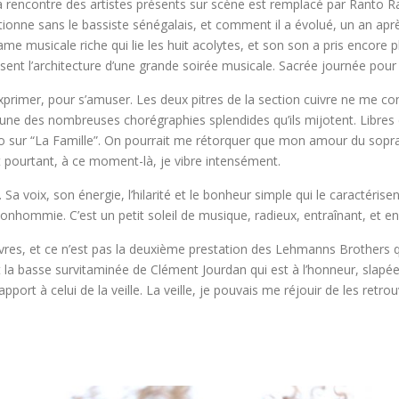
la rencontre des artistes présents sur scène est remplacé par Ranto R
ionne sans le bassiste sénégalais, et comment il a évolué, un an aprè
 musicale riche qui lie les huit acolytes, et son son a pris encore plu
issent l’architecture d’une grande soirée musicale. Sacrée journée pour
’exprimer, pour s’amuser. Les deux pitres de la section cuivre ne me con
l’une des nombreuses chorégraphies splendides qu’ils mijotent. Libres 
 sur “La Famille”. On pourrait me rétorquer que mon amour du sopran
 Et pourtant, à ce moment-là, je vibre intensément.
Sa voix, son énergie, l’hilarité et le bonheur simple qui le caractérise
nhommie. C’est un petit soleil de musique, radieux, entraînant, et enc
vres, et ce n’est pas la deuxième prestation des Lehmanns Brothers qui
est la basse survitaminée de Clément Jourdan qui est à l’honneur, slapé
t à celui de la veille. La veille, je pouvais me réjouir de les retrou