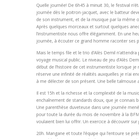
Quelle journée! De 6h45 à minuit 30, le festival n’
journée dès le poitron-jacquet, avec le batteur de
de son instrument, et de la musique par la même occ
Après quelques morceaux et surtout quelques anecdot
l’instrumentiste nous offre élégamment. En une heur
journée, à écouter ce grand homme raconter ses pe
Mais le temps file et le trio d’Alès Demil n’atten
voyage musical public. Le niveau de jeu d’Alès Demil
début de l’histoire de cet instrumentiste lorsque je
réserve une infinité de réalités auxquelles je n’ai e
à me délecter de son présent. Une belle talmouse a
Il est 15h et la richesse et la complexité de la mus
enchaînement de standards doux, que je connais bie
Une parenthèse duveteuse dans une journée menée
pour toute la durée du mois de novembre à la BFM 
voulaient bien lui offrir. Un exercice à découvrir su
20h. Mangane et toute l’équipe qui l’entoure se pré