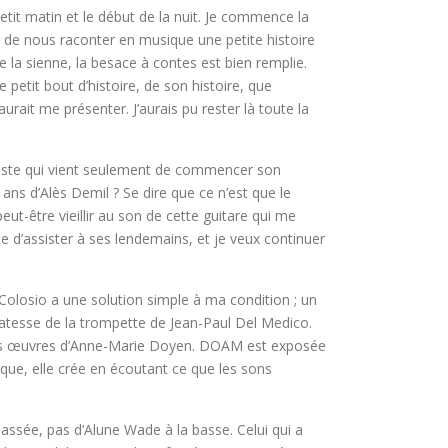
etit matin et le début de la nuit. Je commence la
 de nous raconter en musique une petite histoire
 la sienne, la besace à contes est bien remplie.
etit bout d’histoire, de son histoire, que
ait me présenter. J’aurais pu rester là toute la
tariste qui vient seulement de commencer son
ans d’Alès Demil ? Se dire que ce n’est que le
eut-être vieillir au son de cette guitare qui me
âte d’assister à ses lendemains, et je veux continuer
s Colosio a une solution simple à ma condition ; un
catesse de la trompette de Jean-Paul Del Medico.
 des œuvres d’Anne-Marie Doyen. DOAM est exposée
ue, elle crée en écoutant ce que les sons
assée, pas d’Alune Wade à la basse. Celui qui a