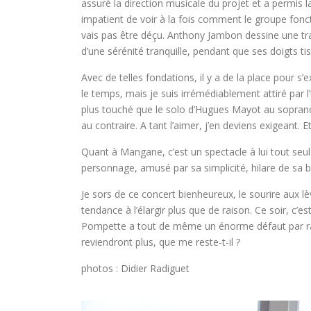
assuré la direction musicale du projet et a permis 
impatient de voir à la fois comment le groupe fonct
vais pas être déçu. Anthony Jambon dessine une trame
d’une sérénité tranquille, pendant que ses doigts t
Avec de telles fondations, il y a de la place pour s
le temps, mais je suis irrémédiablement attiré par 
plus touché que le solo d’Hugues Mayot au soprano
au contraire. A tant l’aimer, j’en deviens exigeant.
Quant à Mangane, c’est un spectacle à lui tout seul. 
personnage, amusé par sa simplicité, hilare de sa bo
Je sors de ce concert bienheureux, le sourire aux lè
tendance à l’élargir plus que de raison. Ce soir, c’
Pompette a tout de même un énorme défaut par rappor
reviendront plus, que me reste-t-il ?
photos : Didier Radiguet