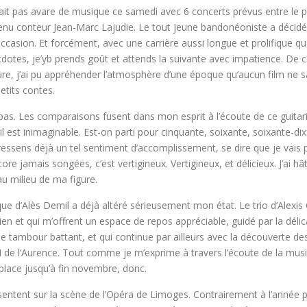
était pas avare de musique ce samedi avec 6 concerts prévus entre le p
venu conteur Jean-Marc Lajudie. Le tout jeune bandonéoniste a décidé
asion. Et forcément, avec une carrière aussi longue et prolifique que
es, je’yb prends goût et attends la suivante avec impatience. De ce p
e, j’ai pu appréhender l’atmosphère d’une époque qu’aucun film ne saur
tits contes.
dra pas. Les comparaisons fusent dans mon esprit à l’écoute de ce gui
 est inimaginable. Est-on parti pour cinquante, soixante, soixante-dix 
 ressens déjà un tel sentiment d’accomplissement, se dire que je vais p
ncore jamais songées, c’est vertigineux. Vertigineux, et délicieux. J’ai h
u milieu de ma figure.
ique d’Alès Demil a déjà altéré sérieusement mon état. Le trio d’Alexi
n et qui m’offrent un espace de repos appréciable, guidé par la déli
 tambour battant, et qui continue par ailleurs avec la découverte
de l’Aurence. Tout comme je m’exprime à travers l’écoute de la musiq
r place jusqu’à fin novembre, donc.
sentent sur la scène de l’Opéra de Limoges. Contrairement à l’année p