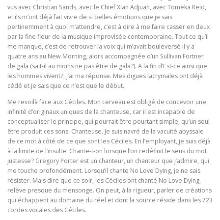
vus avec Christian Sands, avec le Chief Xian Adjuah, avec Tomeka Reid,
et ils m’ont déjà fait vivre de si belles émotions que je sais
pertinemment à quoi m’attendre, c’est à dire à me faire casser en deux
par la fine fleur de la musique improvisée contemporaine. Tout ce qu’il
me manque, c’est de retrouver la voix qui m’avait bouleversé il y a
quatre ans au New Morning, alors accompagnée d’un Sullivan Fortner
de gala (sait-il au moins ne pas être de gala?). A la fin d’Est-ce ainsi que
les hommes vivent?, j’ai ma réponse. Mes digues lacrymales ont déjà
cédé et je sais que ce n’est que le début.
Me revoilà face aux Céciles. Mon cerveau est obligé de concevoir une
infinité d’originaux uniques de la chanteuse, car il est incapable de
conceptualiser le principe, qui pourrait être pourtant simple, qu’un seul
être produit ces sons. Chanteuse. Je suis navré de la vacuité abyssale
de ce mot à côté de ce que sont les Céciles. En l’employant, je suis déjà
à la limite de l’insulte. Chante-t-on lorsque l’on redéfinit le sens du mot
justesse? Gregory Porter est un chanteur, un chanteur que j’admire, qui
me touche profondément. Lorsqu’il chante No Love Dying, je ne sais
résister. Mais dire que ce soir, les Céciles ont chanté No Love Dying,
relève presque du mensonge. On peut, à la rigueur, parler de créations
qui échappent au domaine du réel et dont la source réside dans les 723
cordes vocales des Céciles.