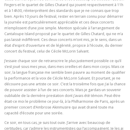
Fingers et le quartet de Gilles Chatard qui jouent respectivement à 11h
et à 14h30, réinterprétent des standards que je ne connais que trop
bien. Après 10 jours de festival, rester en terrain connu pour démarrer
la journée est particulièrement appréciable et ces deux concerts
m’emplissent d’une joie simple. Mention spéciale à l’arrangement de
Cantaloupe Island proposé par le quartet de Gilles Chatard, qui ne m’a
pas laissé indifférent. Ces deux concerts m’ont mis, je le sens, dans un
état d’esprit d’ouverture et de légèreté, propice à l’écoute, du dernier
concert du festival, celui de Cécile McLorin Salvant.
J’essaie chaque soir de retranscrire le plus justement possible ce qu’il
s’est joué sous mes yeux, dans mes oreilles et dans mon corps. Mais ce
soir, la langue française me semble bien pauvre au moment de qualifier
la performance et la voix de Cécile McLorin Salvant. Et pourtant, je ne
découvre pas une artiste ce soir. C’est la troisième fois que j’ai la chance
de pouvoir assister à l’un de ses concerts. Mais je gardais un souvenir
oubliable de la dernière prestation dont j’avais été témoin. Peut-être
était-ce moi le problème ce jour-là, à la Philharmonie de Paris, après un
premier concert d’Ambrose Akinmusire qui avait drainé toute ma
capacité d’écoute pour une soirée.
Ce soir, en tous cas, je suis tout ouïe. J’arrive avec beaucoup de
certitudes, car j’admire les instrumentistes qui l’accompagnent. Je les ai