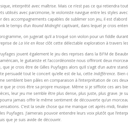
ique, interprété avec maîtrise. Mais ce n’est pas ce qui retiendra tou
fets utilisés avec parcimonie, le violoniste navigue entre les styles ave
réer des accompagnements capables de sublimer son jeu, il est d’abord
Monk le temps d’un
Round Midnight
captivant, dans lequel je crois ent
 programme, on jugerait qu’il a troqué son violon pour un fiddle duran
 reprise de
La Vie en Rose
clôt cette délectable exploration à travers le
 Puyfages jouent également le jeu des reprises dans la BFM de Beaubre
méricain, le guitariste et l’accordéoniste nous offriront deux morce
 que je crois être de Gilles Puyfages alors qu’il s’agit d’un autre stan
ste persuadé tout le concert qu’elle est de lui, cette
Indifférence.
Bien 
s me semblent bien pâles en comparaison à l’interprétation de ces deu
 ce que je crois être sa propre musique. Même si je sifflote ces airs b
s, leur jeu me semble être plus dense, plus juste, plus grave. Je sui
, ne pourra jamais offrir le même sentiment de découverte qu’un morceau
nsations. C’est la seule chose qui me manque cet après-midi, finale
es Puyfages. J’aimerais pouvoir entendre leurs voix plutôt que l’interpr
is que je suis avide de découvrir.