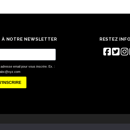
 À NOTRE NEWSLETTER
RESTEZ INF
 adresse email pour vous inscrire. Ex. :
abc@xyz.com
S'INSCRIRE
© Festival Éclats d'Émail Jazz Édition 2026 -
Mentions légales