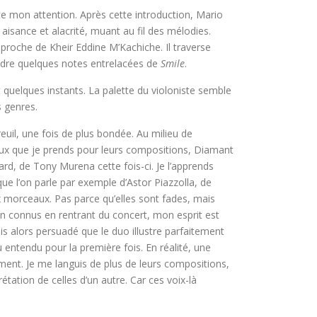
te mon attention. Après cette introduction, Mario
c aisance et alacrité, muant au fil des mélodies.
 proche de Kheir Eddine M’Kachiche. Il traverse
endre quelques notes entrelacées de
Smile
.
t quelques instants. La palette du violoniste semble
s genres.
uil, une fois de plus bondée. Au milieu de
aux que je prends pour leurs compositions, Diamant
dard, de Tony Murena cette fois-ci. Je l’apprends
que l’on parle par exemple d’Astor Piazzolla, de
x morceaux. Pas parce qu’elles sont fades, mais
ien connus en rentrant du concert, mon esprit est
s alors persuadé que le duo illustre parfaitement
 entendu pour la première fois. En réalité, une
ment. Je me languis de plus de leurs compositions,
étation de celles d’un autre. Car ces voix-là