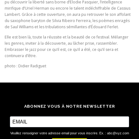
pu découvrir la liberté sans borne d’Elodie Pasquier, l’intelligence
mirifique d’Uriel Herman ou encore le talent indéchiffrable de Cassius
Lambert. Grâce à cette ouverture, on aura pu retrouver le son affolant
du saxophone baryton de Silvia Ribeiro Ferreira, les poèmes enragés
de Saul Williams et les tribulations sémillantes d’Édouard Ferlet.
Elle est bien là, toute la réussite et la beauté de ce festival. Mélanger
les genres, inviter à la découverte, au lâcher prise, rassembler.
Embrasser le jazz pour ce qu’il est, ce qu’il a été, ce qu’il sera et
continuera d’être.
photo : Didier Radiguet
ABONNEZ VOUS À NOTRE NEWSLETTER
Veuillez renseigner votre adresse email pour vous inscrire. Ex. : abc@xyz.com