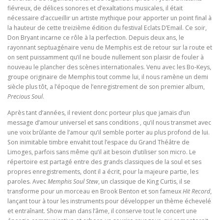
fiévreux, de délices sonores et d’exaltations musicales, il était
nécessaire d’accueillir un artiste mythique pour apporter un point final à
la hauteur de cette treizième édition du festival Eclats D’Email. Ce soir,
Don Bryant incarne ce rôle à la perfection. Depuis deux ans, le
rayonnant septuagénaire venu de Memphis est de retour sur la route et
on sent puissamment qu’il ne boude nullement son plaisir de fouler à
nouveau le plancher des scènes internationales. Venu avec les Bo-Keys,
groupe originaire de Memphis tout comme lui, il nous ramène un demi
siècle plus tôt, a l’époque de l’enregistrement de son premier album,
Precious Soul
.
Après tant d’années, il revient donc porteur plus que jamais d’un
message d’amour universel et sans conditions , qu’il nous transmet avec
une voix brûlante de l’amour qu’il semble porter au plus profond de lui.
Son inimitable timbre envahit tout l’espace du Grand Théâtre de
Limoges, parfois sans même qu’il ait besoin d’utiliser son micro. Le
répertoire est partagé entre des grands classiques de la soul et ses
propres enregistrements, dont il a écrit, pour la majeure partie, les
paroles. Avec
Memphis Soul Stew
, un classique de King Curtis, il se
transforme pour un morceau en Brook Benton et son fameux
Hit Record
,
lançant tour à tour les instruments pour développer un thème échevelé
et entraînant. Show man dans l’âme, il conserve tout le concert une