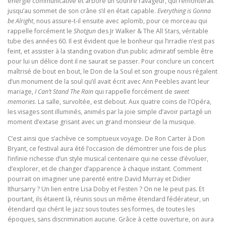
énergie communicative et arbore un sourire ravageur, qui remonterait
jusqu’au sommet de son crâne s’il en était capable.
Everything is Gonna
be Alright
, nous assure-t-il ensuite avec aplomb, pour ce morceau qui
rappelle forcément le
Shotgun
des Jr Walker & The All Stars, véritable
tube des années 60. Il est évident que le bonheur qui l’irradie n’est pas
feint, et assister à la standing ovation d’un public admiratif semble être
pour lui un délice dont il ne saurait se passer. Pour conclure un concert
maîtrisé de bout en bout, le Don de la Soul et son groupe nous régalent
d’un monument de la soul qu’il avait écrit avec Ann Peebles avant leur
mariage,
I Can’t Stand The Rain
qui rappelle forcément de
sweet
memories
. La salle, survoltée, est debout. Aux quatre coins de l’Opéra,
les visages sont illuminés, animés par la joie simple d’avoir partagé un
moment d’extase grisant avec un grand monsieur de la musique.
C’est ainsi que s’achève ce somptueux voyage. De Ron Carter à Don
Bryant, ce festival aura été l’occasion de démontrer une fois de plus
l’infinie richesse d’un style musical centenaire qui ne cesse d’évoluer,
d’explorer, et de changer d’apparence à chaque instant. Comment
pourrait on imaginer une parenté entre David Murray et Didier
Ithursarry ? Un lien entre Lisa Doby et Festen ? On ne le peut pas. Et
pourtant, ils étaient là, réunis sous un même étendard fédérateur, un
étendard qui chérit le jazz sous toutes ses formes, de toutes les
époques, sans discrimination aucune. Grâce à cette ouverture, on aura