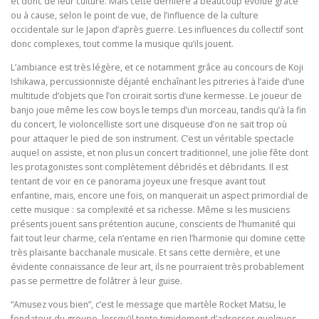
et donc de leur culture. Mais cette dernière a beaucoup évolué grâce
ou à cause, selon le point de vue, de l’influence de la culture
occidentale sur le Japon d’après guerre. Les influences du collectif sont
donc complexes, tout comme la musique qu’ils jouent.
L’ambiance est très légère, et ce notamment grâce au concours de Koji
Ishikawa, percussionniste déjanté enchaînant les pitreries à l’aide d’une
multitude d’objets que l’on croirait sortis d’une kermesse. Le joueur de
banjo joue même les cow boys le temps d’un morceau, tandis qu’à la fin
du concert, le violoncelliste sort une disqueuse d’on ne sait trop où
pour attaquer le pied de son instrument. C’est un véritable spectacle
auquel on assiste, et non plus un concert traditionnel, une jolie fête dont
les protagonistes sont complètement débridés et débridants. Il est
tentant de voir en ce panorama joyeux une fresque avant tout
enfantine, mais, encore une fois, on manquerait un aspect primordial de
cette musique : sa complexité et sa richesse. Même si les musiciens
présents jouent sans prétention aucune, conscients de l’humanité qui
fait tout leur charme, cela n’entame en rien l’harmonie qui domine cette
très plaisante bacchanale musicale. Et sans cette dernière, et une
évidente connaissance de leur art, ils ne pourraient très probablement
pas se permettre de folâtrer à leur guise.
“Amusez vous bien”, c’est le message que martèle Rocket Matsu, le
fondateur du groupe, lorsqu’il tente timidement d’adresser quelques