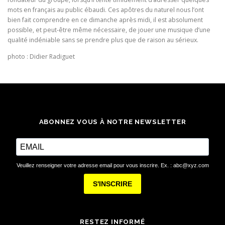
mots en français au public ébaudi. Ces apôtres du naturel nous l’ont
bien fait comprendre en ce dimanche après midi, il est absolument
possible, et peut-être même nécessaire, de jouer une musique d’une
qualité indéniable sans se prendre plus que de raison au sérieux.
photo : Didier Radiguet
ABONNEZ VOUS À NOTRE NEWSLETTER
Veuillez renseigner votre adresse email pour vous inscrire. Ex. : abc@xyz.com
S'INSCRIRE
RESTEZ INFORMÉ