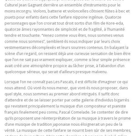
Culturel Jean Gagnant derrière un ensemble d’instruments pour le
moins incongru. Violons, batterie et violoncelles côtoient flûtes à bec et
jouets pour enfants dans cette fanfare nippone ingénue. Quatorze
personnages que l’on croirait tout droit sortis d’un film de Kore-eda,
quatorze âmes rayonnantes de simplicité et de fragilité, à l’humanité
tendre et touchante. “Venez comme vous êtes, nous sommes venus
comme nous sommes”, semblent-ils nous indiquer par leurs choix
vestimentaires décomplexés et leurs sourires contenus. En balayant la
scène d’un regard, on ressent déjà une curieuse sensation de bien être
que l’on ne sait pas vraiment expliquer, comme si leur simple présence
avait créé une atmosphère propice au lâcher prise, à l’abandon d’un
quelconque sérieux, qui serait d’ailleurs presque malvenu.
Lorsque l’on ne connaît pas Les Pascals, il est difficile d’imaginer ce qui
nous attend. Où vont-ils nous mener, que vont-ils nous proposer, dans
quel style, nous sommes au premier abord intrigués. Il suffit donc
d’attendre et de se laisser porter par cette galerie d’individus bigarrés
qui revisitent principalement la musique d’un compositeur et pianiste
français finalement peu connu, Pascal Comelade. Se contenter de dire
qu’ils proposent une réinterprétation de sa musique à travers le prisme
d’une musique de tradition japonaise nous éloignerait un peu de la
vérité. La musique de cette fanfare se nourrit bien sûr de ses membres,